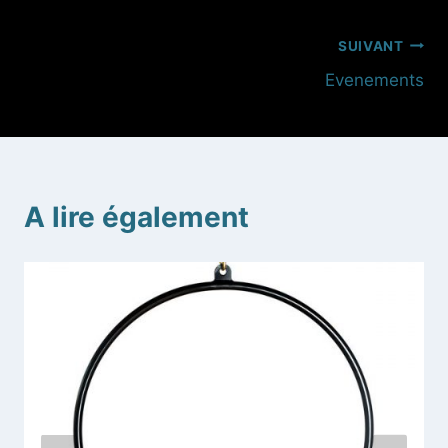
Navigation
SUIVANT
Evenements
de
l’article
A lire également